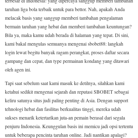
terbesar di Indonesia! yang dipercaya sanggup memberi tambahan
taruhan liga bola terbaik untuk para bettor. Nah, apakah Anda
melacak basis yang sanggup memberi tambahan pengalaman
bermain taruhan yang hebat dan memberi tambahan keuntungan?
Bila ya, maka kamu udah berada di halaman yang tepat. Di sini,
kami bakal mengulas semuanya mengenai sbobet88: langkah
login lewat begitu banyak ragam perangkat, proses daftar secara
gampang dan cepat, dan type permainan kondang yang ditawari
oleh agen ini.
Tapi saat sebelum saat kami masuk ke detilnya, silahkan kami
ketahui sedikit mengenai sejarah dan reputasi SBOBET sebagai
keliru satunya situs judi paling penting di Asia. Dengan support
tehnologi hebat dan fasilitas berkualitas tinggi, mereka udah
sukses menarik ketertarikan juta-an pemain berasal dari segala
penjuru Indonesia. Keunggulan basis ini memicu jadi opsi tertentu
untuk beberapa pencinta taruhan online. Jadi nantikan apalagi?