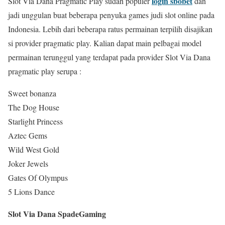
login sbobet
Slot Via Dana Pragmatic Play sudah populer
dan
jadi unggulan buat beberapa penyuka games judi slot online pada
Indonesia. Lebih dari beberapa ratus permainan terpilih disajikan
si provider pragmatic play. Kalian dapat main pelbagai model
permainan terunggul yang terdapat pada provider Slot Via Dana
pragmatic play serupa :
Sweet bonanza
The Dog House
Starlight Princess
Aztec Gems
Wild West Gold
Joker Jewels
Gates Of Olympus
5 Lions Dance
Slot Via Dana SpadeGaming