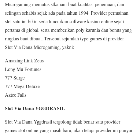
Microgaming memutus stkalianr buat kualitas, penemuan, dan
selingan sehabis sejak ada pada tahun 1994. Provider permainan
slot satu ini bikin serta luncurkan software kasino online sejati
pertama di global. serta memberikan poly karunia dan bonus yang
ringkas buat dibuat. Tersebut sejumlah type games di provider
Slot Via Dana Microgaming, yakni:
Amazing Link Zeus
Long Mu Fortunes
777 Surge
777 Mega Deluxe
Aztec Falls
Slot Via Dana YGGDRASIL
Slot Via Dana Yggdrasil tergolong tidak benar satu provider
games slot online yang masih baru, akan tetapi provider ini punyai