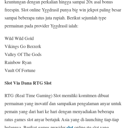
keuntungan dengan perkalian hingga sampai 20x asal bonus
freespin. Slot online Yggdrasil punya big win jekpot paling besar
sampai beberapa ratus juta rupiah. Berikut sejumlah type
permainan pada provider Yggdrasil ialah:
Wild Wild Gold
Vikings Go Berzerk
Valley Of The Gods
Rainbow Ryan
Vault Of Fortune
Slot Via Dana RTG Slot
RTG (Real Time Gaming) Slot memiliki komitmen dibuat
permainan yang inovatif dan sampaikan pengalaman anyar untuk
pemain yang dari hari ke hari dengan menyadiakan beberapa
ratus games slot anyar bertajuk Asia yang di-launching tiap-tiap
slot
bulannya. Berikut games provider
online rtg slot yang