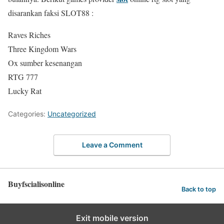
disarankan faksi SLOT88 :
Raves Riches
Three Kingdom Wars
Ox sumber kesenangan
RTG 777
Lucky Rat
Categories:
Uncategorized
Leave a Comment
Buyfscialisonline
Back to top
Exit mobile version