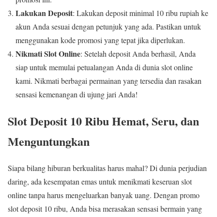
Lakukan Deposit
: Lakukan deposit minimal 10 ribu rupiah ke
akun Anda sesuai dengan petunjuk yang ada. Pastikan untuk
menggunakan kode promosi yang tepat jika diperlukan.
Nikmati Slot Online
: Setelah deposit Anda berhasil, Anda
siap untuk memulai petualangan Anda di dunia slot online
kami. Nikmati berbagai permainan yang tersedia dan rasakan
sensasi kemenangan di ujung jari Anda!
Slot Deposit 10 Ribu Hemat, Seru, dan
Menguntungkan
Siapa bilang hiburan berkualitas harus mahal? Di dunia perjudian
daring, ada kesempatan emas untuk menikmati keseruan slot
online tanpa harus mengeluarkan banyak uang. Dengan promo
slot deposit 10 ribu, Anda bisa merasakan sensasi bermain yang