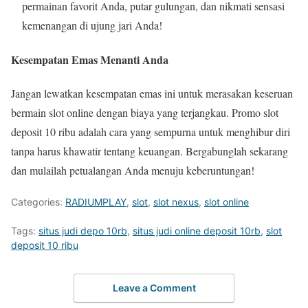
permainan favorit Anda, putar gulungan, dan nikmati sensasi
kemenangan di ujung jari Anda!
Kesempatan Emas Menanti Anda
Jangan lewatkan kesempatan emas ini untuk merasakan keseruan
bermain slot online dengan biaya yang terjangkau. Promo slot
deposit 10 ribu adalah cara yang sempurna untuk menghibur diri
tanpa harus khawatir tentang keuangan. Bergabunglah sekarang
dan mulailah petualangan Anda menuju keberuntungan!
Categories:
RADIUMPLAY
,
slot
,
slot nexus
,
slot online
Tags:
situs judi depo 10rb
,
situs judi online deposit 10rb
,
slot
deposit 10 ribu
Leave a Comment