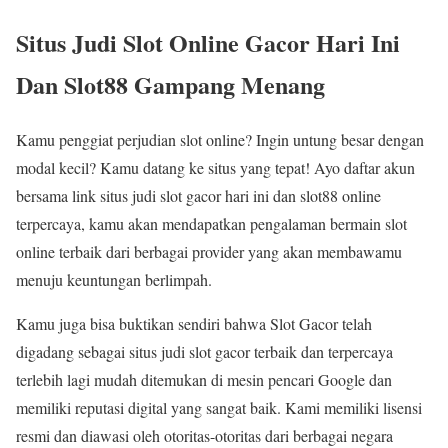
Situs Judi Slot Online Gacor Hari Ini
Dan Slot88 Gampang Menang
Kamu penggiat perjudian slot online? Ingin untung besar dengan
modal kecil? Kamu datang ke situs yang tepat! Ayo daftar akun
bersama link situs judi slot gacor hari ini dan slot88 online
terpercaya, kamu akan mendapatkan pengalaman bermain slot
online terbaik dari berbagai provider yang akan membawamu
menuju keuntungan berlimpah.
Kamu juga bisa buktikan sendiri bahwa Slot Gacor telah
digadang sebagai situs judi slot gacor terbaik dan terpercaya
terlebih lagi mudah ditemukan di mesin pencari Google dan
memiliki reputasi digital yang sangat baik. Kami memiliki lisensi
resmi dan diawasi oleh otoritas-otoritas dari berbagai negara