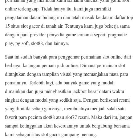
online terlengkap. Tidak hanya itu, kami juga memiliki
pengalaman dalam bidang ini dan telah masuk ke dalam daftar top
15 situs slot gacor di tanah air. Tentunya kami juga bekerja sama
dengan para provider penyedia game ternama seperti pragmatic
play, pg soft, slot88, dan lainnya.
Saat ini sudah banyak para penggemar permainan slot online dari
berbagai kalangan pemain judi online. Dimana permainan slot
ditunjukan dengan tampilan visual yang memanjakan mata para
pemainnya. Terlebih lagi, ada banyak game yang mudah
dimainkan dan juga menghasilkan jackpot besar dalam waktu
singkat dengan modal yang sedikit saja. Dengan berlisensi resmi
yang dimiliki setiap gamenya, membuatnya menjadi salah satu
favorit para pecinta slot88 atau slot77 resmi. Maka dari itu, jangan
sampai ketinggalan akan keseruannya untuk bergabung bersama
kami sebagai situs slot gacor gampang menang.