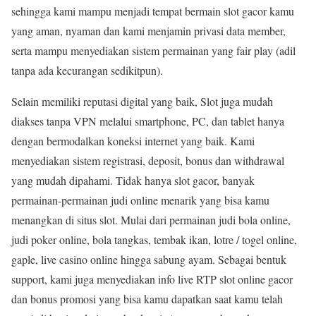
sehingga kami mampu menjadi tempat bermain slot gacor kamu
yang aman, nyaman dan kami menjamin privasi data member,
serta mampu menyediakan sistem permainan yang fair play (adil
tanpa ada kecurangan sedikitpun).
Selain memiliki reputasi digital yang baik, Slot juga mudah
diakses tanpa VPN melalui smartphone, PC, dan tablet hanya
dengan bermodalkan koneksi internet yang baik. Kami
menyediakan sistem registrasi, deposit, bonus dan withdrawal
yang mudah dipahami. Tidak hanya slot gacor, banyak
permainan-permainan judi online menarik yang bisa kamu
menangkan di situs slot. Mulai dari permainan judi bola online,
judi poker online, bola tangkas, tembak ikan, lotre / togel online,
gaple, live casino online hingga sabung ayam. Sebagai bentuk
support, kami juga menyediakan info live RTP slot online gacor
dan bonus promosi yang bisa kamu dapatkan saat kamu telah