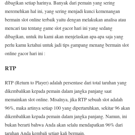
dibagikan setiap harinya. Banyak dari pemain yang sering
meremehkan hal ini, yang sering menjadi kunci kemenangan
bermain slot online terbaik yaitu dengan melakukan analisa atau
mencari tau tentang game slot gacor hari ini yang sedang
dibagikan, untuk itu kami akan menjelaskan apa-apa saja yang
perlu kamu ketahui untuk jadi tips gampang menang bermain slot
online gacor hari ini :
RTP
RTP (Return to Player) adalah persentase dari total taruhan yang
dikembalikan kepada pemain dalam jangka panjang saat
memainkan slot online. Misalnya, jika RTP sebuah slot adalah
96%, maka artinya setiap 100 yang dipertaruhkan, sekitar 96 akan
dikembalikan kepada pemain dalam jangka panjang. Namun, ini
bukan berarti bahwa Anda akan selalu mendapatkan 96% dari
taruhan Anda kembali setiap kali bermain.