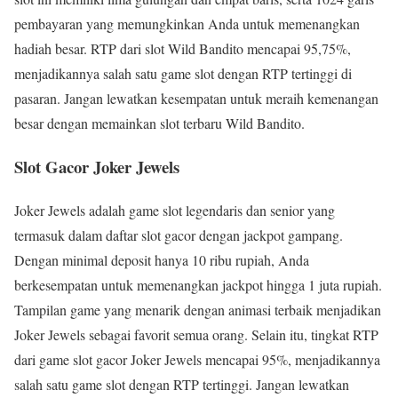
pembayaran yang memungkinkan Anda untuk memenangkan
hadiah besar. RTP dari slot Wild Bandito mencapai 95,75%,
menjadikannya salah satu game slot dengan RTP tertinggi di
pasaran. Jangan lewatkan kesempatan untuk meraih kemenangan
besar dengan memainkan slot terbaru Wild Bandito.
Slot Gacor Joker Jewels
Joker Jewels adalah game slot legendaris dan senior yang
termasuk dalam daftar slot gacor dengan jackpot gampang.
Dengan minimal deposit hanya 10 ribu rupiah, Anda
berkesempatan untuk memenangkan jackpot hingga 1 juta rupiah.
Tampilan game yang menarik dengan animasi terbaik menjadikan
Joker Jewels sebagai favorit semua orang. Selain itu, tingkat RTP
dari game slot gacor Joker Jewels mencapai 95%, menjadikannya
salah satu game slot dengan RTP tertinggi. Jangan lewatkan