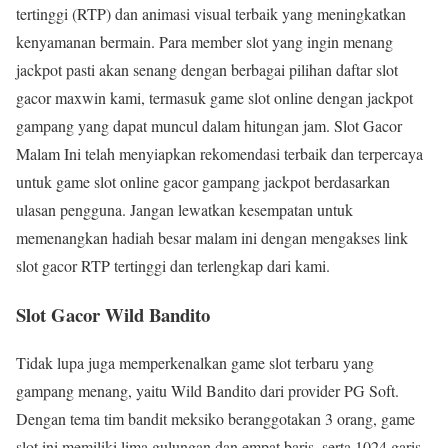
tertinggi (RTP) dan animasi visual terbaik yang meningkatkan
kenyamanan bermain. Para member slot yang ingin menang
jackpot pasti akan senang dengan berbagai pilihan daftar slot
gacor maxwin kami, termasuk game slot online dengan jackpot
gampang yang dapat muncul dalam hitungan jam. Slot Gacor
Malam Ini telah menyiapkan rekomendasi terbaik dan terpercaya
untuk game slot online gacor gampang jackpot berdasarkan
ulasan pengguna. Jangan lewatkan kesempatan untuk
memenangkan hadiah besar malam ini dengan mengakses link
slot gacor RTP tertinggi dan terlengkap dari kami.
Slot Gacor Wild Bandito
Tidak lupa juga memperkenalkan game slot terbaru yang
gampang menang, yaitu Wild Bandito dari provider PG Soft.
Dengan tema tim bandit meksiko beranggotakan 3 orang, game
slot ini memiliki lima gulungan dan empat baris, serta 1024 garis