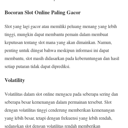
Bocoran Slot Online Paling Gacor
Slot yang lagi gacor atau memiliki peluang menang yang lebih
tinggi, mungkin dapat membantu pemain dalam membuat
keputusan tentang slot mana yang akan dimainkan. Namun,
penting untuk diingat bahwa meskipun informasi ini dapat
membantu, slot masih didasarkan pada keberuntungan dan hasil
setiap putaran tidak dapat diprediksi.
Volatility
Volatilitas dalam slot online mengacu pada seberapa sering dan
seberapa besar kemenangan dalam permainan tersebut. Slot
dengan volatilitas tinggi cenderung memberikan kemenangan
yang lebih besar, tetapi dengan frekuensi yang lebih rendah,
sedangkan slot dengan volatilitas rendah memberikan