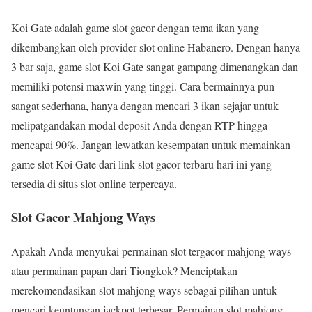
Koi Gate adalah game slot gacor dengan tema ikan yang
dikembangkan oleh provider slot online Habanero. Dengan hanya
3 bar saja, game slot Koi Gate sangat gampang dimenangkan dan
memiliki potensi maxwin yang tinggi. Cara bermainnya pun
sangat sederhana, hanya dengan mencari 3 ikan sejajar untuk
melipatgandakan modal deposit Anda dengan RTP hingga
mencapai 90%. Jangan lewatkan kesempatan untuk memainkan
game slot Koi Gate dari link slot gacor terbaru hari ini yang
tersedia di situs slot online terpercaya.
Slot Gacor Mahjong Ways
Apakah Anda menyukai permainan slot tergacor mahjong ways
atau permainan papan dari Tiongkok? Menciptakan
merekomendasikan slot mahjong ways sebagai pilihan untuk
mencari keuntungan jackpot terbesar. Permainan slot mahjong