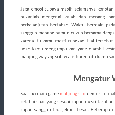
Jaga emosi supaya masih selamanya konstan i
bukanlah mengenai kalah dan menang na
berkelanjutan bertahan. Waktu bermain pa
sanggup menang namun cukup bersama dengan
karena itu kamu mesti rungkad. Hal tersebut
udah kamu mengumpulkan yang diambil kesim
mahjong ways pg soft gratis karena itu kamu sa
Mengatur 
Saat bermain game
mahjong slot
demo slot ma
ketahui saat yang sesuai kapan mesti taruhan 
kapan sanggup tiba jekpot besar. Beberapa o