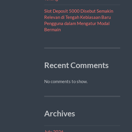
Slot Deposit 5000 Disebut Semakin
Relevan di Tengah Kebiasaan Baru
Pengguna dalam Mengatur Modal
Bermain
Recent Comments
No comments to show.
Archives
July 2026