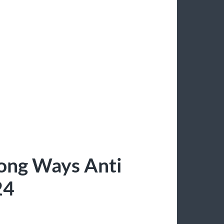
ong Ways Anti
24