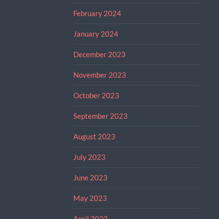
February 2024
January 2024
December 2023
November 2023
October 2023
September 2023
August 2023
July 2023
June 2023
May 2023
April 2023