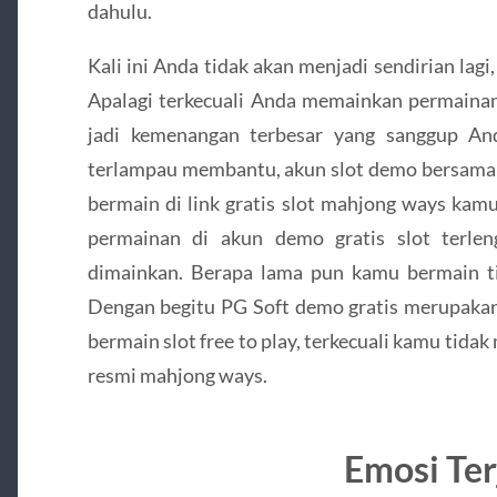
dahulu.
Kali ini Anda tidak akan menjadi sendirian lag
Apalagi terkecuali Anda memainkan permainan
jadi kemenangan terbesar yang sanggup And
terlampau membantu, akun slot demo bersam
bermain di link gratis slot mahjong ways ka
permainan di akun demo gratis slot terlen
dimainkan. Berapa lama pun kamu bermain ti
Dengan begitu PG Soft demo gratis merupakan 
bermain slot free to play, terkecuali kamu tid
resmi mahjong ways.
Emosi Ter