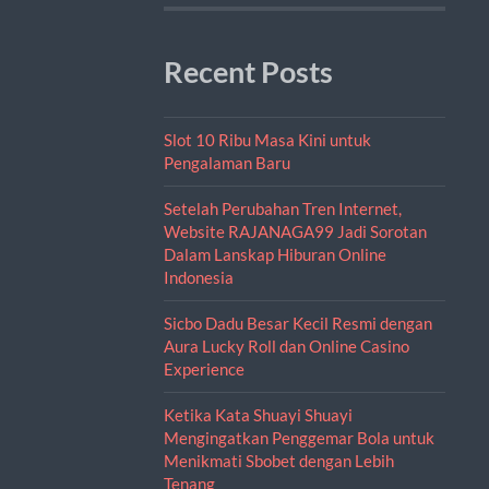
Recent Posts
Slot 10 Ribu Masa Kini untuk
Pengalaman Baru
Setelah Perubahan Tren Internet,
Website RAJANAGA99 Jadi Sorotan
Dalam Lanskap Hiburan Online
Indonesia
Sicbo Dadu Besar Kecil Resmi dengan
Aura Lucky Roll dan Online Casino
Experience
Ketika Kata Shuayi Shuayi
Mengingatkan Penggemar Bola untuk
Menikmati Sbobet dengan Lebih
Tenang