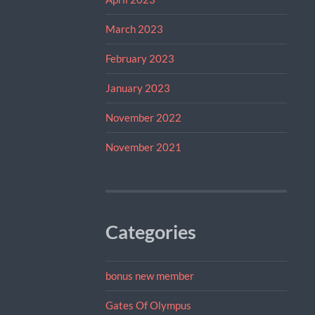
March 2023
February 2023
January 2023
November 2022
November 2021
Categories
bonus new member
Gates Of Olympus