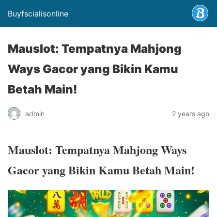
Buyfscialisonline
Mauslot: Tempatnya Mahjong
Ways Gacor yang Bikin Kamu
Betah Main!
admin
2 years ago
Mauslot: Tempatnya Mahjong Ways
Gacor yang Bikin Kamu Betah Main!