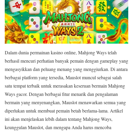
Dalam dunia permainan kasino online, Mahjong Ways telah
berhasil mencuri perhatian banyak pemain dengan gameplay yang
mengasyikkan dan peluang menang yang menggiurkan. Di antara
berbagai platform yang tersedia, Mauslot muncul sebagai salah
satu tempat terbaik untuk merasakan keseruan bermain Mahjong
Ways gacor. Dengan berbagai fitur menarik dan pengalaman
bermain yang menyenangkan, Mauslot menawarkan semua yang
diperlukan untuk membuat pemain betah berlama-lama. Artikel
ini akan menjelaskan lebih dalam tentang Mahjong Ways,
keunggulan Mauslot, dan mengapa Anda harus mencoba