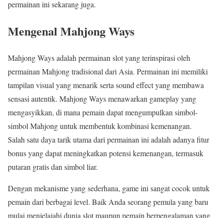
permainan ini sekarang juga.
Mengenal Mahjong Ways
Mahjong Ways adalah permainan slot yang terinspirasi oleh
permainan Mahjong tradisional dari Asia. Permainan ini memiliki
tampilan visual yang menarik serta sound effect yang membawa
sensasi autentik. Mahjong Ways menawarkan gameplay yang
mengasyikkan, di mana pemain dapat mengumpulkan simbol-
simbol Mahjong untuk membentuk kombinasi kemenangan.
Salah satu daya tarik utama dari permainan ini adalah adanya fitur
bonus yang dapat meningkatkan potensi kemenangan, termasuk
putaran gratis dan simbol liar.
Dengan mekanisme yang sederhana, game ini sangat cocok untuk
pemain dari berbagai level. Baik Anda seorang pemula yang baru
mulai menjelajahi dunia slot maupun pemain berpengalaman yang