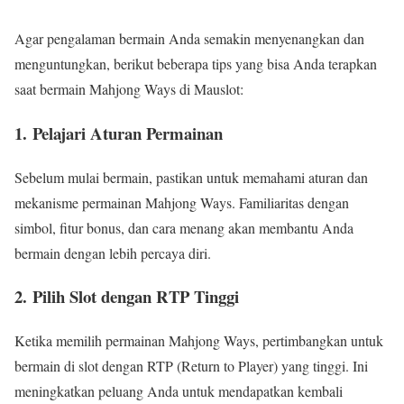
Agar pengalaman bermain Anda semakin menyenangkan dan
menguntungkan, berikut beberapa tips yang bisa Anda terapkan
saat bermain Mahjong Ways di Mauslot:
1.
Pelajari Aturan Permainan
Sebelum mulai bermain, pastikan untuk memahami aturan dan
mekanisme permainan Mahjong Ways. Familiaritas dengan
simbol, fitur bonus, dan cara menang akan membantu Anda
bermain dengan lebih percaya diri.
2.
Pilih Slot dengan RTP Tinggi
Ketika memilih permainan Mahjong Ways, pertimbangkan untuk
bermain di slot dengan RTP (Return to Player) yang tinggi. Ini
meningkatkan peluang Anda untuk mendapatkan kembali