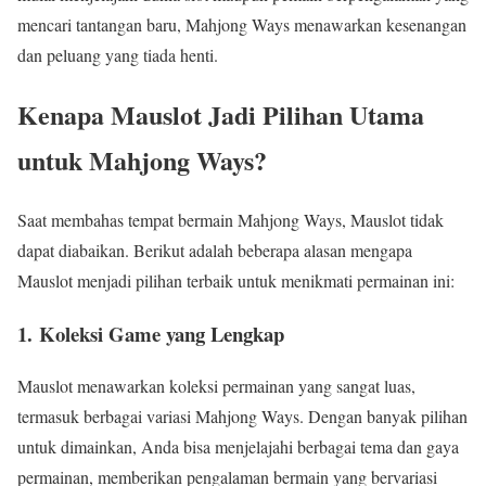
mencari tantangan baru, Mahjong Ways menawarkan kesenangan
dan peluang yang tiada henti.
Kenapa Mauslot Jadi Pilihan Utama
untuk Mahjong Ways?
Saat membahas tempat bermain Mahjong Ways, Mauslot tidak
dapat diabaikan. Berikut adalah beberapa alasan mengapa
Mauslot menjadi pilihan terbaik untuk menikmati permainan ini:
1.
Koleksi Game yang Lengkap
Mauslot menawarkan koleksi permainan yang sangat luas,
termasuk berbagai variasi Mahjong Ways. Dengan banyak pilihan
untuk dimainkan, Anda bisa menjelajahi berbagai tema dan gaya
permainan, memberikan pengalaman bermain yang bervariasi