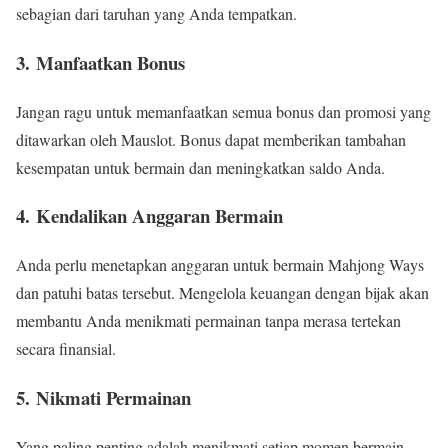
sebagian dari taruhan yang Anda tempatkan.
3.
Manfaatkan Bonus
Jangan ragu untuk memanfaatkan semua bonus dan promosi yang
ditawarkan oleh Mauslot. Bonus dapat memberikan tambahan
kesempatan untuk bermain dan meningkatkan saldo Anda.
4.
Kendalikan Anggaran Bermain
Anda perlu menetapkan anggaran untuk bermain Mahjong Ways
dan patuhi batas tersebut. Mengelola keuangan dengan bijak akan
membantu Anda menikmati permainan tanpa merasa tertekan
secara finansial.
5.
Nikmati Permainan
Yang paling penting adalah menikmati setiap momen bermain.