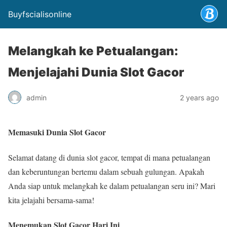
Buyfscialisonline
Melangkah ke Petualangan:
Menjelajahi Dunia Slot Gacor
admin
2 years ago
Memasuki Dunia Slot Gacor
Selamat datang di dunia slot gacor, tempat di mana petualangan
dan keberuntungan bertemu dalam sebuah gulungan. Apakah
Anda siap untuk melangkah ke dalam petualangan seru ini? Mari
kita jelajahi bersama-sama!
Menemukan Slot Gacor Hari Ini