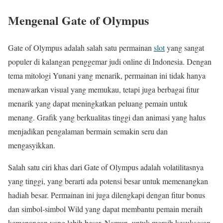
Mengenal Gate of Olympus
Gate of Olympus adalah salah satu permainan
slot
yang sangat
populer di kalangan penggemar judi online di Indonesia. Dengan
tema mitologi Yunani yang menarik, permainan ini tidak hanya
menawarkan visual yang memukau, tetapi juga berbagai fitur
menarik yang dapat meningkatkan peluang pemain untuk
menang. Grafik yang berkualitas tinggi dan animasi yang halus
menjadikan pengalaman bermain semakin seru dan
mengasyikkan.
Salah satu ciri khas dari Gate of Olympus adalah volatilitasnya
yang tinggi, yang berarti ada potensi besar untuk memenangkan
hadiah besar. Permainan ini juga dilengkapi dengan fitur bonus
dan simbol-simbol Wild yang dapat membantu pemain meraih
kemenangan yang lebih besar. Namun, untuk meraih kesuksesan