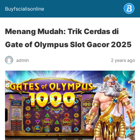
Buyfscialisonline
Menang Mudah: Trik Cerdas di
Gate of Olympus Slot Gacor 2025
admin
2 years ago