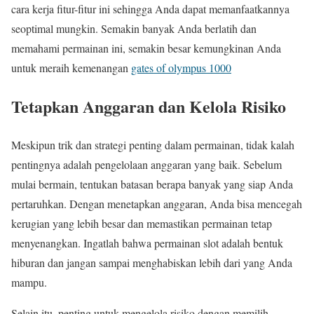
cara kerja fitur-fitur ini sehingga Anda dapat memanfaatkannya
seoptimal mungkin. Semakin banyak Anda berlatih dan
memahami permainan ini, semakin besar kemungkinan Anda
untuk meraih kemenangan
gates of olympus 1000
Tetapkan Anggaran dan Kelola Risiko
Meskipun trik dan strategi penting dalam permainan, tidak kalah
pentingnya adalah pengelolaan anggaran yang baik. Sebelum
mulai bermain, tentukan batasan berapa banyak yang siap Anda
pertaruhkan. Dengan menetapkan anggaran, Anda bisa mencegah
kerugian yang lebih besar dan memastikan permainan tetap
menyenangkan. Ingatlah bahwa permainan slot adalah bentuk
hiburan dan jangan sampai menghabiskan lebih dari yang Anda
mampu.
Selain itu, penting untuk mengelola risiko dengan memilih