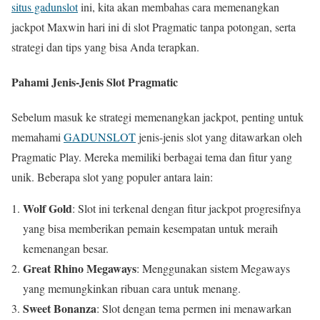
situs gadunslot
ini, kita akan membahas cara memenangkan
jackpot Maxwin hari ini di slot Pragmatic tanpa potongan, serta
strategi dan tips yang bisa Anda terapkan.
Pahami Jenis-Jenis Slot Pragmatic
Sebelum masuk ke strategi memenangkan jackpot, penting untuk
memahami
GADUNSLOT
jenis-jenis slot yang ditawarkan oleh
Pragmatic Play. Mereka memiliki berbagai tema dan fitur yang
unik. Beberapa slot yang populer antara lain:
Wolf Gold
: Slot ini terkenal dengan fitur jackpot progresifnya
yang bisa memberikan pemain kesempatan untuk meraih
kemenangan besar.
Great Rhino Megaways
: Menggunakan sistem Megaways
yang memungkinkan ribuan cara untuk menang.
Sweet Bonanza
: Slot dengan tema permen ini menawarkan