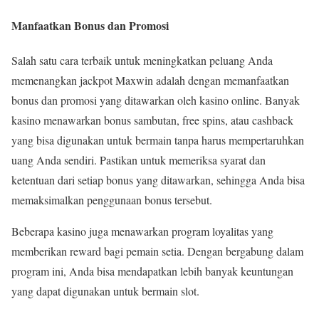
Manfaatkan Bonus dan Promosi
Salah satu cara terbaik untuk meningkatkan peluang Anda
memenangkan jackpot Maxwin adalah dengan memanfaatkan
bonus dan promosi yang ditawarkan oleh kasino online. Banyak
kasino menawarkan bonus sambutan, free spins, atau cashback
yang bisa digunakan untuk bermain tanpa harus mempertaruhkan
uang Anda sendiri. Pastikan untuk memeriksa syarat dan
ketentuan dari setiap bonus yang ditawarkan, sehingga Anda bisa
memaksimalkan penggunaan bonus tersebut.
Beberapa kasino juga menawarkan program loyalitas yang
memberikan reward bagi pemain setia. Dengan bergabung dalam
program ini, Anda bisa mendapatkan lebih banyak keuntungan
yang dapat digunakan untuk bermain slot.