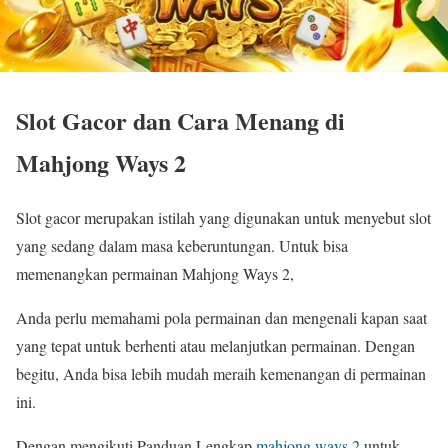
Slot Gacor dan Cara Menang di
Mahjong Ways 2
Slot gacor merupakan istilah yang digunakan untuk menyebut slot
yang sedang dalam masa keberuntungan. Untuk bisa
memenangkan permainan Mahjong Ways 2,
Anda perlu memahami pola permainan dan mengenali kapan saat
yang tepat untuk berhenti atau melanjutkan permainan. Dengan
begitu, Anda bisa lebih mudah meraih kemenangan di permainan
ini.
Dengan mengikuti Panduan Lengkap
mahjong ways 2
untuk