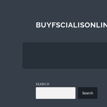
BUYFSCIALISONLI
SEARCH
Search