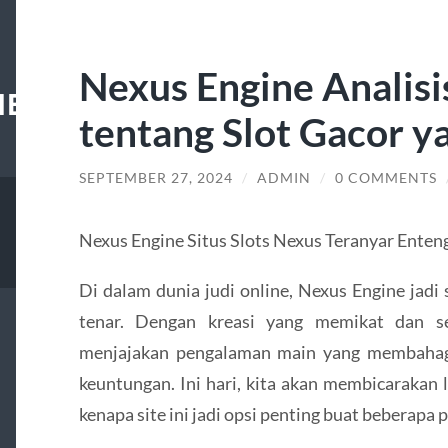
Nexus Engine Analisi
NE
tentang Slot Gacor y
SEPTEMBER 27, 2024
/
ADMIN
/
0 COMMENTS
Nexus Engine Situs Slots Nexus Teranyar Enteng
Di dalam dunia judi online, Nexus Engine jadi 
tenar. Dengan kreasi yang memikat dan sej
menjajakan pengalaman main yang membahag
keuntungan. Ini hari, kita akan membicarakan 
kenapa site ini jadi opsi penting buat beberapa 