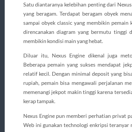
Satu diantaranya kelebihan penting dari Nexus
yang beragam. Terdapat beragam obyek menarik
sampai obyek classic yang membikin pemain k
direncanakan diagram yang bermutu tinggi 
membikin kondisi main yang hebat.
Diluar itu, Nexus Engine dikenal juga met
Beberapa pemain yang sukses mendapat jek
relatif kecil. Dengan minimal deposit yang bis
rupiah, pemain bisa mengawali perjalanan mer
memenangi jekpot makin tinggi karena tersedia
kerap tampak.
Nexus Engine pun memberi perhatian privat 
Web ini gunakan technologi enkripsi teranyar