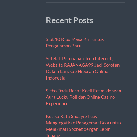
Recent Posts
Slot 10 Ribu Masa Kini untuk
Pengalaman Baru
Setelah Perubahan Tren Internet,
Website RAJANAGA99 Jadi Sorotan
Dalam Lanskap Hiburan Online
Indonesia
Sicbo Dadu Besar Kecil Resmi dengan
Aura Lucky Roll dan Online Casino
Experience
Ketika Kata Shuayi Shuayi
Mengingatkan Penggemar Bola untuk
Menikmati Sbobet dengan Lebih
Tenang