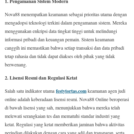
1. Pengamanan Sistem Modern
Nova88 menempatkan keamanan sebagai prioritas utama dengan
mengadopsi teknologi terkini dalam pengamanan sistem. Mereka
menggunakan enkripsi data tingkat tinggi untuk melindungi
informasi pribadi dan keuangan pemain. Sistem keamanan
canggih ini memastikan bahwa setiap transaksi dan data pribadi
tetap rahasia dan tidak dapat diakses oleh pihak yang tidak
berwenang.
2. Lisensi Resmi dan Regulasi Ketat
festytortas.com
Salah satu indikator utama
keamanan agen judi
online adalah keberadaan lisensi resmi. Nova88 Online beroperasi
di bawah lisensi yang sah, menunjukkan bahwa mereka telah
melewati serangkaian tes dan mematuhi standar industri yang
ketat. Regulasi yang ketat memberikan jaminan bahwa aktivitas
perjudian dilakukan dengan cara yang adil dan transparan, serta