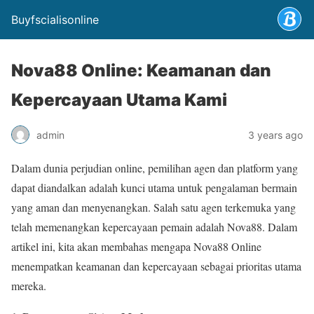
Buyfscialisonline
Nova88 Online: Keamanan dan
Kepercayaan Utama Kami
admin
3 years ago
Dalam dunia perjudian online, pemilihan agen dan platform yang
dapat diandalkan adalah kunci utama untuk pengalaman bermain
yang aman dan menyenangkan. Salah satu agen terkemuka yang
telah memenangkan kepercayaan pemain adalah Nova88. Dalam
artikel ini, kita akan membahas mengapa Nova88 Online
menempatkan keamanan dan kepercayaan sebagai prioritas utama
mereka.