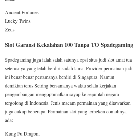
Ancient Fortunes
Lucky Twins
Zeus
Slot Garansi Kekalahan 100 Tanpa TO Spadegaming
Spadegaming juga ialah salah satunya opsi situs judi slot amat tua
seterusnya yang telah berdiri sudah lama. Provider permainan judi
ini benar-benar pertamanya berdiri di Singapura. Namun
demikian terus Seiring bersamanya waktu selalu kerjakan
pengembangan mengoptimalkan sayap ke sejumlah negara
tergolong di Indonesia. Jenis macam permainan yang ditawarkan
juga cukup beberapa. Permainan slot yang terbeken contohnya
ada:
Kung Fu Dragon,