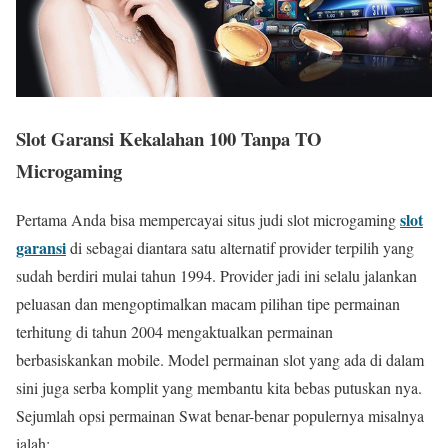
Slot Garansi Kekalahan 100 Tanpa TO
Microgaming
slot
Pertama Anda bisa mempercayai situs judi slot microgaming
garansi
di sebagai diantara satu alternatif provider terpilih yang
sudah berdiri mulai tahun 1994. Provider jadi ini selalu jalankan
peluasan dan mengoptimalkan macam pilihan tipe permainan
terhitung di tahun 2004 mengaktualkan permainan
berbasiskankan mobile. Model permainan slot yang ada di dalam
sini juga serba komplit yang membantu kita bebas putuskan nya.
Sejumlah opsi permainan Swat benar-benar populernya misalnya
ialah: