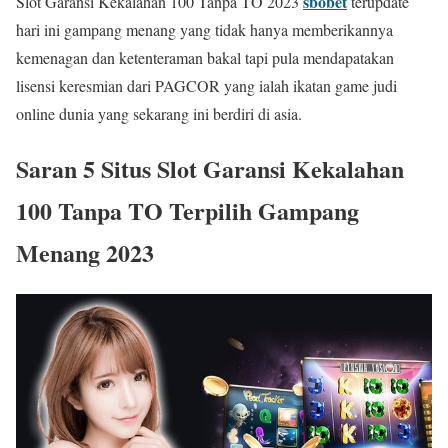
sbobet
Slot Garansi Kekalahan 100 Tanpa TO 2023
terupdate
hari ini gampang menang yang tidak hanya memberikannya
kemenagan dan ketenteraman bakal tapi pula mendapatakan
lisensi keresmian dari PAGCOR yang ialah ikatan game judi
online dunia yang sekarang ini berdiri di asia.
Saran 5 Situs Slot Garansi Kekalahan
100 Tanpa TO Terpilih Gampang
Menang 2023