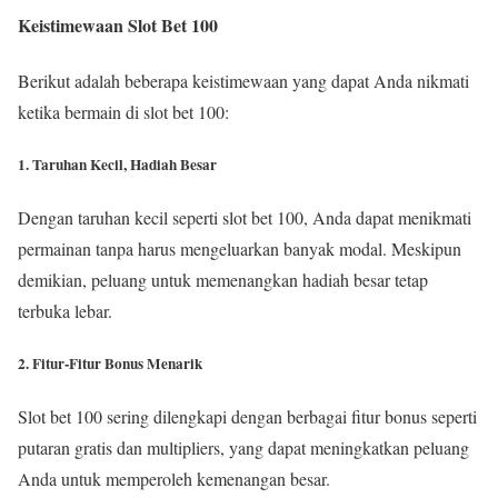
Keistimewaan Slot Bet 100
Berikut adalah beberapa keistimewaan yang dapat Anda nikmati
ketika bermain di slot bet 100:
1. Taruhan Kecil, Hadiah Besar
Dengan taruhan kecil seperti slot bet 100, Anda dapat menikmati
permainan tanpa harus mengeluarkan banyak modal. Meskipun
demikian, peluang untuk memenangkan hadiah besar tetap
terbuka lebar.
2. Fitur-Fitur Bonus Menarik
Slot bet 100 sering dilengkapi dengan berbagai fitur bonus seperti
putaran gratis dan multipliers, yang dapat meningkatkan peluang
Anda untuk memperoleh kemenangan besar.