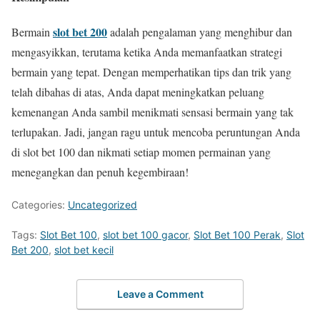
slot bet 200
Bermain
adalah pengalaman yang menghibur dan
mengasyikkan, terutama ketika Anda memanfaatkan strategi
bermain yang tepat. Dengan memperhatikan tips dan trik yang
telah dibahas di atas, Anda dapat meningkatkan peluang
kemenangan Anda sambil menikmati sensasi bermain yang tak
terlupakan. Jadi, jangan ragu untuk mencoba peruntungan Anda
di slot bet 100 dan nikmati setiap momen permainan yang
menegangkan dan penuh kegembiraan!
Categories:
Uncategorized
Tags:
Slot Bet 100
,
slot bet 100 gacor
,
Slot Bet 100 Perak
,
Slot
Bet 200
,
slot bet kecil
Leave a Comment