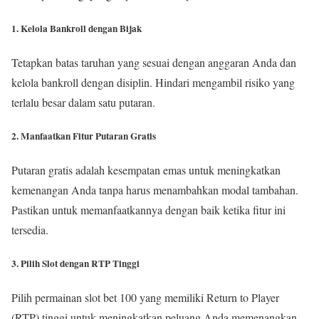
1. Kelola Bankroll dengan Bijak
Tetapkan batas taruhan yang sesuai dengan anggaran Anda dan
kelola bankroll dengan disiplin. Hindari mengambil risiko yang
terlalu besar dalam satu putaran.
2. Manfaatkan Fitur Putaran Gratis
Putaran gratis adalah kesempatan emas untuk meningkatkan
kemenangan Anda tanpa harus menambahkan modal tambahan.
Pastikan untuk memanfaatkannya dengan baik ketika fitur ini
tersedia.
3. Pilih Slot dengan RTP Tinggi
Pilih permainan slot bet 100 yang memiliki Return to Player
(RTP) tinggi untuk meningkatkan peluang Anda memenangkan