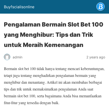
Buyfscialisonline
Pengalaman Bermain Slot Bet 100
yang Menghibur: Tips dan Trik
untuk Meraih Kemenangan
admin
2 years ago
Bermain slot bet 100 tidak hanya tentang mencari keberuntungan,
tetapi juga tentang menghadirkan pengalaman bermain yang
menghibur dan menantang. Artikel ini akan membahas berbagai
tips dan trik untuk memaksimalkan pengalaman Anda saat
bermain slot bet 100, serta bagaimana Anda bisa memanfaatkan
fitur-fitur yang tersedia dengan baik.