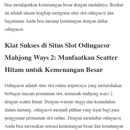
bisa mendapatkan kemenangan besar dengan mudahnya. Berikut
ini adalah ulasan lengkap mengenai situs slot odingacor dan
bagaimana Anda bisa meraup keuntungan dengan daftar
odingacor.
Kiat Sukses di Situs Slot Odingacor
Mahjong Ways 2: Manfaatkan Scatter
Hitam untuk Kemenangan Besar
Odingacor adalah situs slot online terpercaya yang menyediakan
berbagai macam permainan slot, termasuk mahjong ways 2
dengan scatter hitam. Dengan winrate tinggi dan kemudahan
dalam menang, odingacor menjadi pilihan yang tepat bagi para
penggemar permainan slot online. Dengan mendaftar odingacor,
Anda bisa merasakan sensasi kemenangan besar dan keuntungan