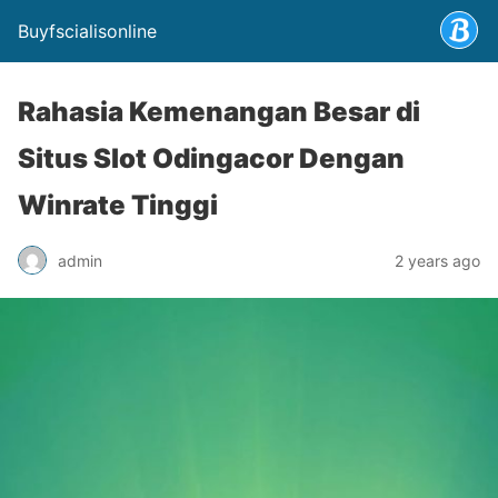
Buyfscialisonline
Rahasia Kemenangan Besar di
Situs Slot Odingacor Dengan
Winrate Tinggi
admin
2 years ago