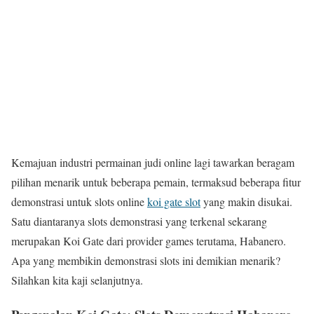
Kemajuan industri permainan judi online lagi tawarkan beragam
pilihan menarik untuk beberapa pemain, termaksud beberapa fitur
demonstrasi untuk slots online
koi gate slot
yang makin disukai.
Satu diantaranya slots demonstrasi yang terkenal sekarang
merupakan Koi Gate dari provider games terutama, Habanero.
Apa yang membikin demonstrasi slots ini demikian menarik?
Silahkan kita kaji selanjutnya.