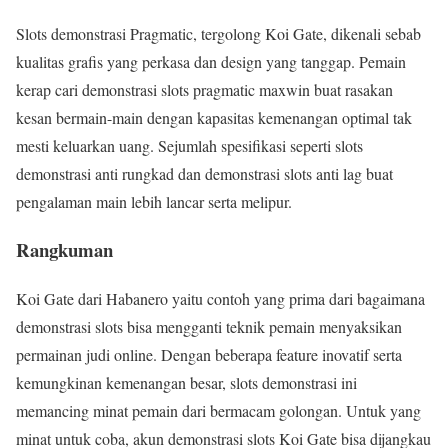
Slots demonstrasi Pragmatic, tergolong Koi Gate, dikenali sebab
kualitas grafis yang perkasa dan design yang tanggap. Pemain
kerap cari demonstrasi slots pragmatic maxwin buat rasakan
kesan bermain-main dengan kapasitas kemenangan optimal tak
mesti keluarkan uang. Sejumlah spesifikasi seperti slots
demonstrasi anti rungkad dan demonstrasi slots anti lag buat
pengalaman main lebih lancar serta melipur.
Rangkuman
Koi Gate dari Habanero yaitu contoh yang prima dari bagaimana
demonstrasi slots bisa mengganti teknik pemain menyaksikan
permainan judi online. Dengan beberapa feature inovatif serta
kemungkinan kemenangan besar, slots demonstrasi ini
memancing minat pemain dari bermacam golongan. Untuk yang
minat untuk coba, akun demonstrasi slots Koi Gate bisa dijangkau