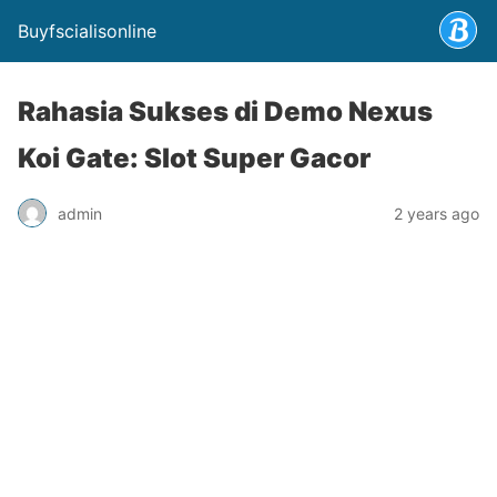
Buyfscialisonline
Rahasia Sukses di Demo Nexus
Koi Gate: Slot Super Gacor
admin
2 years ago