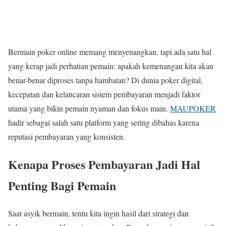
Bermain poker online memang menyenangkan, tapi ada satu hal
yang kerap jadi perhatian pemain: apakah kemenangan kita akan
benar-benar diproses tanpa hambatan? Di dunia poker digital,
kecepatan dan kelancaran sistem pembayaran menjadi faktor
utama yang bikin pemain nyaman dan fokus main.
MAUPOKER
hadir sebagai salah satu platform yang sering dibahas karena
reputasi pembayaran yang konsisten.
Kenapa Proses Pembayaran Jadi Hal
Penting Bagi Pemain
Saat asyik bermain, tentu kita ingin hasil dari strategi dan