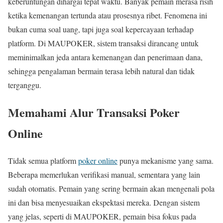
keberuntungan dihargai tepat waktu. Banyak pemain merasa risih
ketika kemenangan tertunda atau prosesnya ribet. Fenomena ini
bukan cuma soal uang, tapi juga soal kepercayaan terhadap
platform. Di MAUPOKER, sistem transaksi dirancang untuk
meminimalkan jeda antara kemenangan dan penerimaan dana,
sehingga pengalaman bermain terasa lebih natural dan tidak
terganggu.
Memahami Alur Transaksi Poker
Online
Tidak semua platform
poker online
punya mekanisme yang sama.
Beberapa memerlukan verifikasi manual, sementara yang lain
sudah otomatis. Pemain yang sering bermain akan mengenali pola
ini dan bisa menyesuaikan ekspektasi mereka. Dengan sistem
yang jelas, seperti di MAUPOKER, pemain bisa fokus pada