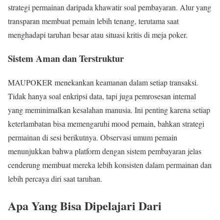
strategi permainan daripada khawatir soal pembayaran. Alur yang
transparan membuat pemain lebih tenang, terutama saat
menghadapi taruhan besar atau situasi kritis di meja poker.
Sistem Aman dan Terstruktur
MAUPOKER menekankan keamanan dalam setiap transaksi.
Tidak hanya soal enkripsi data, tapi juga pemrosesan internal
yang meminimalkan kesalahan manusia. Ini penting karena setiap
keterlambatan bisa memengaruhi mood pemain, bahkan strategi
permainan di sesi berikutnya. Observasi umum pemain
menunjukkan bahwa platform dengan sistem pembayaran jelas
cenderung membuat mereka lebih konsisten dalam permainan dan
lebih percaya diri saat taruhan.
Apa Yang Bisa Dipelajari Dari