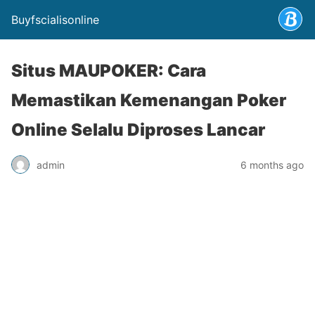
Buyfscialisonline
Situs MAUPOKER: Cara
Memastikan Kemenangan Poker
Online Selalu Diproses Lancar
admin
6 months ago