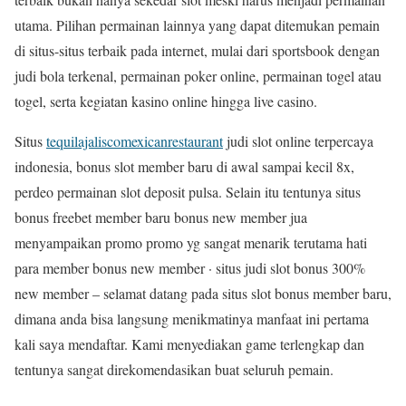
utama. Pilihan permainan lainnya yang dapat ditemukan pemain
di situs-situs terbaik pada internet, mulai dari sportsbook dengan
judi bola terkenal, permainan poker online, permainan togel atau
togel, serta kegiatan kasino online hingga live casino.
Situs
tequilajaliscomexicanrestaurant
judi slot online terpercaya
indonesia, bonus slot member baru di awal sampai kecil 8x,
perdeo permainan slot deposit pulsa. Selain itu tentunya situs
bonus freebet member baru bonus new member jua
menyampaikan promo promo yg sangat menarik terutama hati
para member bonus new member · situs judi slot bonus 300%
new member – selamat datang pada situs slot bonus member baru,
dimana anda bisa langsung menikmatinya manfaat ini pertama
kali saya mendaftar. Kami menyediakan game terlengkap dan
tentunya sangat direkomendasikan buat seluruh pemain.