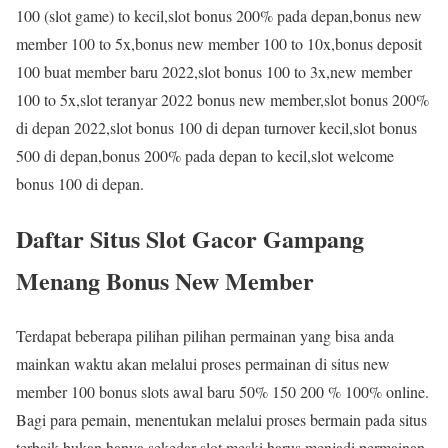
100 (slot game) to kecil,slot bonus 200% pada depan,bonus new
member 100 to 5x,bonus new member 100 to 10x,bonus deposit
100 buat member baru 2022,slot bonus 100 to 3x,new member
100 to 5x,slot teranyar 2022 bonus new member,slot bonus 200%
di depan 2022,slot bonus 100 di depan turnover kecil,slot bonus
500 di depan,bonus 200% pada depan to kecil,slot welcome
bonus 100 di depan.
Daftar Situs Slot Gacor Gampang
Menang Bonus New Member
Terdapat beberapa pilihan pilihan permainan yang bisa anda
mainkan waktu akan melalui proses permainan di situs new
member 100 bonus slots awal baru 50% 150 200 % 100% online.
Bagi para pemain, menentukan melalui proses bermain pada situs
terbaik bukan hanya sekedar slot meski harus menjadi permainan