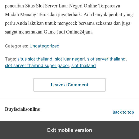
pencarian Situs Slot Server Luar Negeri Online Terpercaya
Mudah Menang Terus dan juga terbaik. Ada banyak perihal yang
perlu Anda lakukan untuk mengecek bersama seksama dan juga
sangat menemukan Game Judi Online24jam.
Categories:
Uncategorized
Tags:
situs slot thailand
,
slot luar negeri
,
slot server thailand
,
slot server thailand super gacor
,
slot thailand
Leave a Comment
Buyfscialisonline
Back to top
Exit mobile version