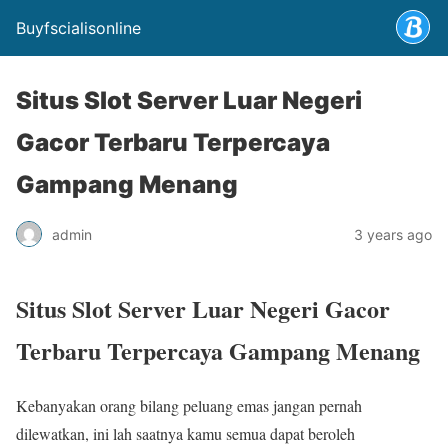
Buyfscialisonline
Situs Slot Server Luar Negeri
Gacor Terbaru Terpercaya
Gampang Menang
admin
3 years ago
Situs Slot Server Luar Negeri Gacor
Terbaru Terpercaya Gampang Menang
Kebanyakan orang bilang peluang emas jangan pernah
dilewatkan, ini lah saatnya kamu semua dapat beroleh