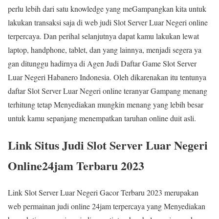
perlu lebih dari satu knowledge yang meGampangkan kita untuk
lakukan transaksi saja di web judi Slot Server Luar Negeri online
terpercaya. Dan perihal selanjutnya dapat kamu lakukan lewat
laptop, handphone, tablet, dan yang lainnya, menjadi segera ya
gan ditunggu hadirnya di Agen Judi Daftar Game Slot Server
Luar Negeri Habanero Indonesia. Oleh dikarenakan itu tentunya
daftar Slot Server Luar Negeri online teranyar Gampang menang
terhitung tetap Menyediakan mungkin menang yang lebih besar
untuk kamu sepanjang menempatkan taruhan online duit asli.
Link Situs Judi Slot Server Luar Negeri
Online24jam Terbaru 2023
Link Slot Server Luar Negeri Gacor Terbaru 2023 merupakan
web permainan judi online 24jam terpercaya yang Menyediakan