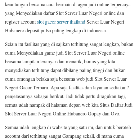
keuntungan bersama cara bermain di agen judi online terpercaya
yang Menyediakan daftar Slot Server Luar Negeri online dan
register account
slot gacor server thailand
Server Luar Negeri
Habanero deposit pulsa paling lengkap di indonesia.
Selain itu fasilitas yang di sajikan terhitung sangat lengkap, bukan
cuma Menyediakan game judi Slot Server Luar Negeri online
bersama tampilan teranyar dan menarik, bonus yang kita
menyediakan terhitung dapat dibilang paling tinggi dan bukan
cuma omongan belaka saja bersama web judi Slot Server Luar
Negeri Gacor Terbaru. Apa saja fasilitas dan layanan sediakan?
penjelasannya sebagai berikut. Jadi tidak perlu diragukan lagi,
semua udah nampak di halaman depan web kita Situs Daftar Judi
Slot Server Luar Negeri Online Habanero Gopay dan Ovo.
Semua udah lengkap di wabsite yang satu ini, dan untuk beroleh
account dari terhitung sangat Gampang sekali, di mana cuma