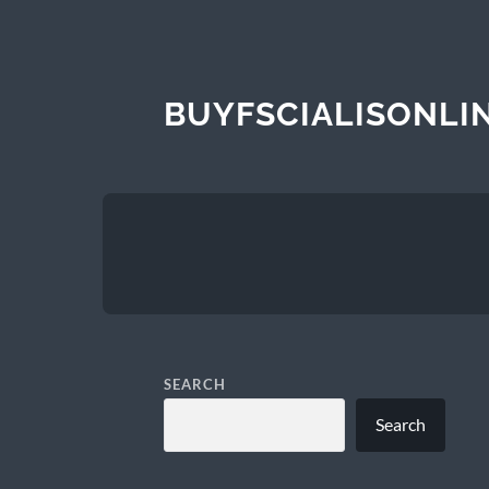
BUYFSCIALISONLI
SEARCH
Search