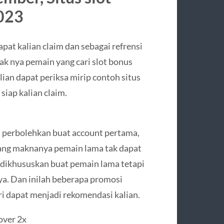
2023
pat kalian claim dan sebagai refrensi
nyak nya pemain yang cari slot bonus
lian dapat periksa mirip contoh situs
 siap kalian claim.
perbolehkan buat account pertama,
. Yang maknanya pemain lama tak dapat
g dikhususkan buat pemain lama tetapi
ya. Dan inilah beberapa promosi
i dapat menjadi rekomendasi kalian.
over 2x