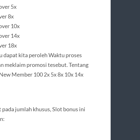
over 5x
er 8x
over 10x
over 14x
ver 18x
au dapat kita peroleh Waktu proses
kan meklaim promosi tesebut. Tentang
us New Member 100 2x 5x 8x 10x 14x
t pada jumlah khusus, Slot bonus ini
n: