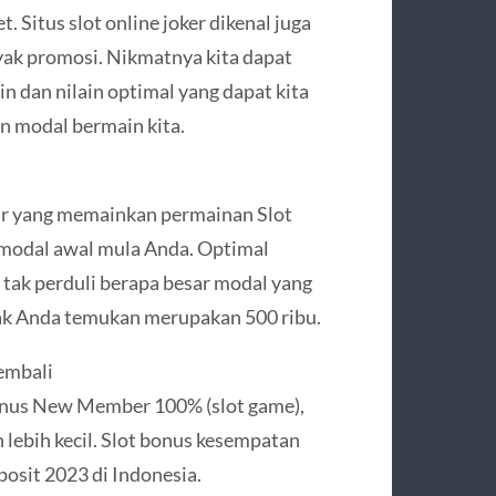
t. Situs slot online joker dikenal juga
anyak promosi. Nikmatnya kita dapat
 dan nilain optimal yang dapat kita
an modal bermain kita.
ar yang memainkan permainan Slot
i modal awal mula Anda. Optimal
, tak perduli berapa besar modal yang
 Anda temukan merupakan 500 ribu.
embali
Bonus New Member 100% (slot game),
 lebih kecil. Slot bonus kesempatan
eposit 2023 di Indonesia.