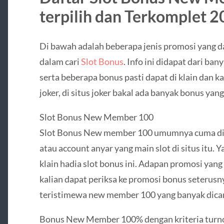
terpilih dan Terkomplet 
Di bawah adalah beberapa jenis promosi yang da
dalam cari
Slot Bonus
. Info ini didapat dari ba
serta beberapa bonus pasti dapat di klain dan ka
joker, di situs joker bakal ada banyak bonus yang
Slot Bonus New Member 100
Slot Bonus New member 100 umumnya cuma di 
atau account anyar yang main slot di situs itu
klain hadia slot bonus ini. Adapan promosi yan
kalian dapat periksa ke promosi bonus seterusn
teristimewa new member 100 yang banyak dicar
Bonus New Member 100% dengan kriteria turn