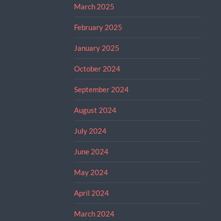
March 2025
February 2025
January 2025
October 2024
September 2024
August 2024
July 2024
June 2024
May 2024
April 2024
March 2024