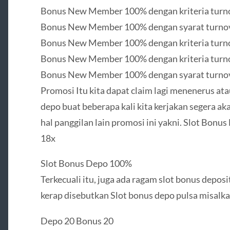
Bonus New Member 100% dengan kriteria turn
Bonus New Member 100% dengan syarat turnov
Bonus New Member 100% dengan kriteria turn
Bonus New Member 100% dengan kriteria turn
Bonus New Member 100% dengan syarat turno
Promosi Itu kita dapat claim lagi menenerus at
depo buat beberapa kali kita kerjakan segera a
hal panggilan lain promosi ini yakni. Slot Bon
18x
Slot Bonus Depo 100%
Terkecuali itu, juga ada ragam slot bonus deposi
kerap disebutkan Slot bonus depo pulsa misalka
Depo 20 Bonus 20