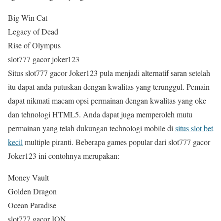
Big Win Cat
Legacy of Dead
Rise of Olympus
slot777 gacor joker123
Situs slot777 gacor Joker123 pula menjadi alternatif saran setelah
itu dapat anda putuskan dengan kwalitas yang terunggul. Pemain
dapat nikmati macam opsi permainan dengan kwalitas yang oke
dan tehnologi HTML5. Anda dapat juga memperoleh mutu
permainan yang telah dukungan technologi mobile di
situs slot bet
kecil
multiple piranti. Beberapa games popular dari slot777 gacor
Joker123 ini contohnya merupakan:
Money Vault
Golden Dragon
Ocean Paradise
slot777 gacor ION