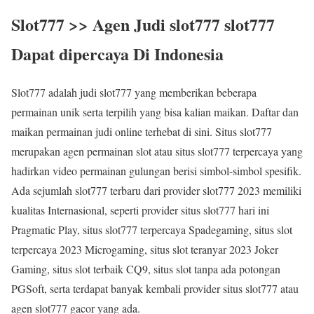
Slot777 >> Agen Judi slot777 slot777
Dapat dipercaya Di Indonesia
Slot777 adalah judi slot777 yang memberikan beberapa
permainan unik serta terpilih yang bisa kalian maikan. Daftar dan
maikan permainan judi online terhebat di sini. Situs slot777
merupakan agen permainan slot atau situs slot777 terpercaya yang
hadirkan video permainan gulungan berisi simbol-simbol spesifik.
Ada sejumlah slot777 terbaru dari provider slot777 2023 memiliki
kualitas Internasional, seperti provider situs slot777 hari ini
Pragmatic Play, situs slot777 terpercaya Spadegaming, situs slot
terpercaya 2023 Microgaming, situs slot teranyar 2023 Joker
Gaming, situs slot terbaik CQ9, situs slot tanpa ada potongan
PGSoft, serta terdapat banyak kembali provider situs slot777 atau
agen slot777 gacor yang ada.