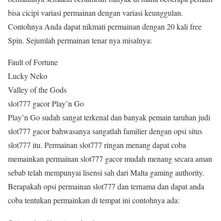
bisa cicipi variasi permainan dengan variasi keunggulan.
Contohnya Anda dapat nikmati permainan dengan 20 kali free
Spin. Sejumlah permainan tenar nya misalnya:
Fault of Fortune
Lucky Neko
Valley of the Gods
slot777 gacor Play’n Go
Play’n Go sudah sangat terkenal dan banyak pemain taruhan judi
slot777 gacor bahwasanya sangatlah familier dengan opsi situs
slot777 itu. Permainan slot777 ringan menang dapat coba
memainkan permainan slot777 gacor mudah menang secara aman
sebab telah mempunyai lisensi sah dari Malta gaming authority.
Berapakah opsi permainan slot777 dan ternama dan dapat anda
coba tentukan permainkan di tempat ini contohnya ada: