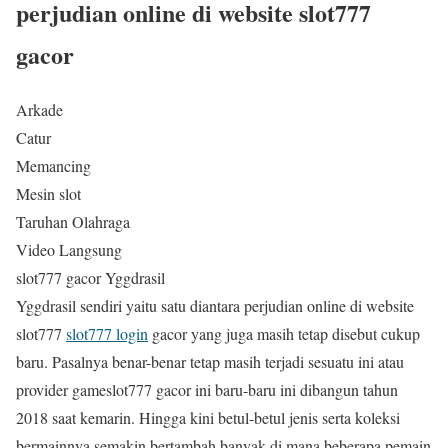
perjudian online di website slot777
gacor
Arkade
Catur
Memancing
Mesin slot
Taruhan Olahraga
Video Langsung
slot777 gacor Yggdrasil
Yggdrasil sendiri yaitu satu diantara perjudian online di website
slot777
slot777 login
gacor yang juga masih tetap disebut cukup
baru. Pasalnya benar-benar tetap masih terjadi sesuatu ini atau
provider gameslot777 gacor ini baru-baru ini dibangun tahun
2018 saat kemarin. Hingga kini betul-betul jenis serta koleksi
bermainnya semakin bertambah banyak di mana beberapa pemain