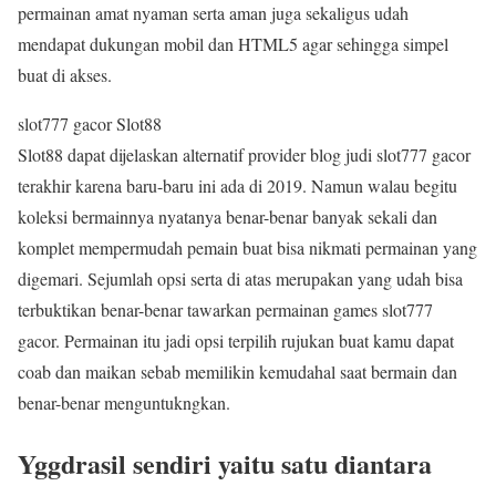
permainan amat nyaman serta aman juga sekaligus udah
mendapat dukungan mobil dan HTML5 agar sehingga simpel
buat di akses.
slot777 gacor Slot88
Slot88 dapat dijelaskan alternatif provider blog judi slot777 gacor
terakhir karena baru-baru ini ada di 2019. Namun walau begitu
koleksi bermainnya nyatanya benar-benar banyak sekali dan
komplet mempermudah pemain buat bisa nikmati permainan yang
digemari. Sejumlah opsi serta di atas merupakan yang udah bisa
terbuktikan benar-benar tawarkan permainan games slot777
gacor. Permainan itu jadi opsi terpilih rujukan buat kamu dapat
coab dan maikan sebab memilikin kemudahal saat bermain dan
benar-benar menguntukngkan.
Yggdrasil sendiri yaitu satu diantara