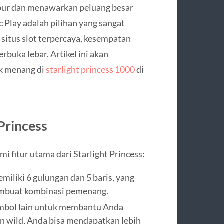
bur dan menawarkan peluang besar
 Play adalah pilihan yang sangat
, situs slot terpercaya, kesempatan
buka lebar. Artikel ini akan
k menang di
starlight princess 1000
di
 Princess
 fitur utama dari Starlight Princess:
miliki 6 gulungan dan 5 baris, yang
mbuat kombinasi pemenang.
imbol lain untuk membantu Anda
wild, Anda bisa mendapatkan lebih