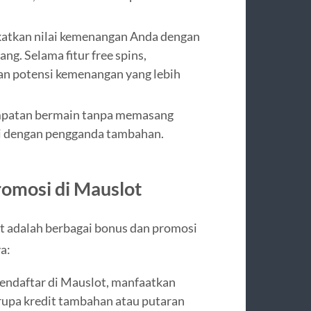
katkan nilai kemenangan Anda dengan
g. Selama fitur free spins,
an potensi kemenangan yang lebih
empatan bermain tanpa memasang
ai dengan pengganda tambahan.
omosi di Mauslot
t adalah berbagai bonus dan promosi
a:
endaftar di Mauslot, manfaatkan
erupa kredit tambahan atau putaran