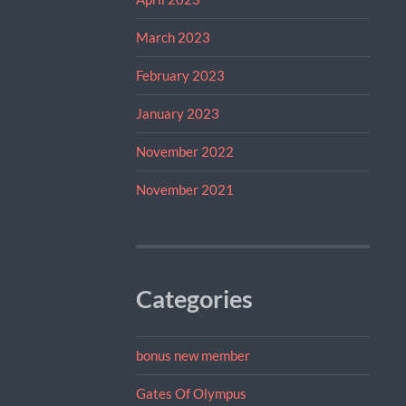
March 2023
February 2023
January 2023
November 2022
November 2021
Categories
bonus new member
Gates Of Olympus