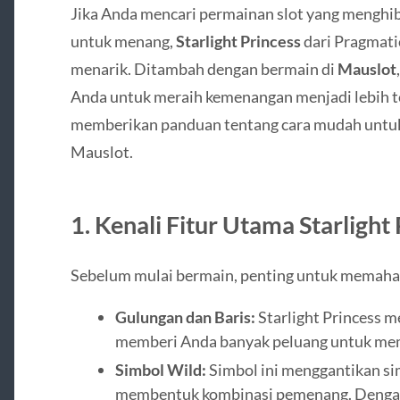
Jika Anda mencari permainan slot yang menghi
untuk menang,
Starlight Princess
dari Pragmatic
menarik. Ditambah dengan bermain di
Mauslot
Anda untuk meraih kemenangan menjadi lebih ter
memberikan panduan tentang cara mudah untu
Mauslot.
1.
Kenali Fitur Utama Starlight
Sebelum mulai bermain, penting untuk memahami
Gulungan dan Baris:
Starlight Princess me
memberi Anda banyak peluang untuk me
Simbol Wild:
Simbol ini menggantikan s
membentuk kombinasi pemenang. Dengan 