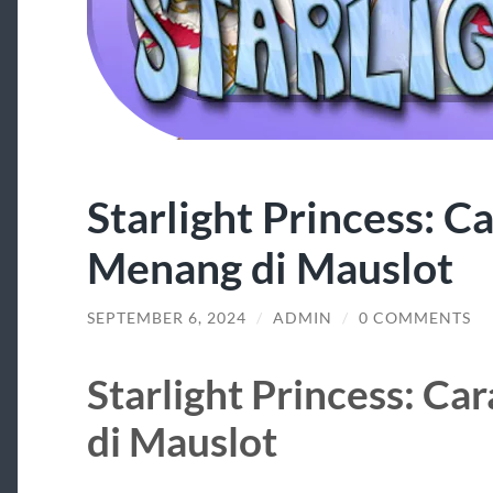
Starlight Princess: 
Menang di Mauslot
SEPTEMBER 6, 2024
/
ADMIN
/
0 COMMENTS
Starlight Princess: C
di Mauslot