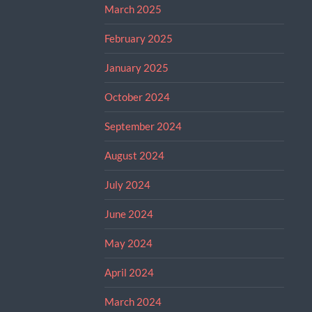
March 2025
February 2025
January 2025
October 2024
September 2024
August 2024
July 2024
June 2024
May 2024
April 2024
March 2024