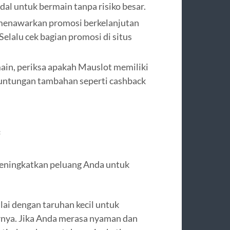
dal untuk bermain tanpa risiko besar.
menawarkan promosi berkelanjutan
Selalu cek bagian promosi di situs
ain, periksa apakah Mauslot memiliki
untungan tambahan seperti cashback
meningkatkan peluang Anda untuk
ai dengan taruhan kecil untuk
rnya. Jika Anda merasa nyaman dan