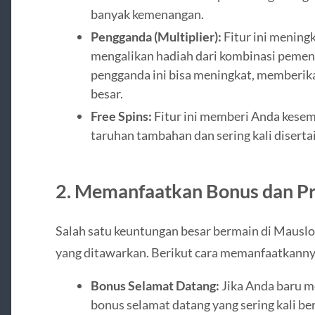
banyak kemenangan.
Pengganda (Multiplier):
Fitur ini mening
mengalikan hadiah dari kombinasi pemenan
pengganda ini bisa meningkat, memberik
besar.
Free Spins:
Fitur ini memberi Anda kes
taruhan tambahan dan sering kali disert
2.
Memanfaatkan Bonus dan Pr
Salah satu keuntungan besar bermain di Mauslo
yang ditawarkan. Berikut cara memanfaatkanny
Bonus Selamat Datang:
Jika Anda baru m
bonus selamat datang yang sering kali b