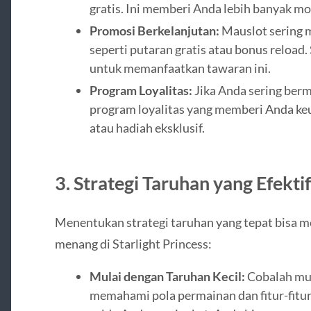
gratis. Ini memberi Anda lebih banyak mo
Promosi Berkelanjutan:
Mauslot sering 
seperti putaran gratis atau bonus reload. 
untuk memanfaatkan tawaran ini.
Program Loyalitas:
Jika Anda sering berm
program loyalitas yang memberi Anda ke
atau hadiah eksklusif.
3.
Strategi Taruhan yang Efektif
Menentukan strategi taruhan yang tepat bisa 
menang di Starlight Princess:
Mulai dengan Taruhan Kecil:
Cobalah mul
memahami pola permainan dan fitur-fitu