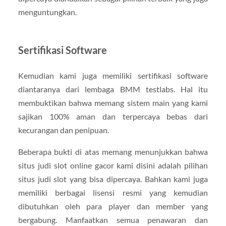
menguntungkan.
Sertifikasi Software
Kemudian kami juga memiliki sertifikasi software
diantaranya dari lembaga BMM testlabs. Hal itu
membuktikan bahwa memang sistem main yang kami
sajikan 100% aman dan terpercaya bebas dari
kecurangan dan penipuan.
Beberapa bukti di atas memang menunjukkan bahwa
situs judi slot online gacor kami disini adalah pilihan
situs judi slot yang bisa dipercaya. Bahkan kami juga
memiliki berbagai lisensi resmi yang kemudian
dibutuhkan oleh para player dan member yang
bergabung. Manfaatkan semua penawaran dan