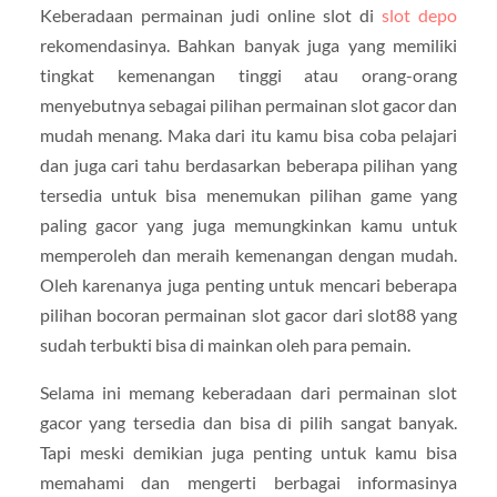
Keberadaan permainan judi online slot di
slot depo
rekomendasinya. Bahkan banyak juga yang memiliki
tingkat kemenangan tinggi atau orang-orang
menyebutnya sebagai pilihan permainan slot gacor dan
mudah menang. Maka dari itu kamu bisa coba pelajari
dan juga cari tahu berdasarkan beberapa pilihan yang
tersedia untuk bisa menemukan pilihan game yang
paling gacor yang juga memungkinkan kamu untuk
memperoleh dan meraih kemenangan dengan mudah.
Oleh karenanya juga penting untuk mencari beberapa
pilihan bocoran permainan slot gacor dari slot88 yang
sudah terbukti bisa di mainkan oleh para pemain.
Selama ini memang keberadaan dari permainan slot
gacor yang tersedia dan bisa di pilih sangat banyak.
Tapi meski demikian juga penting untuk kamu bisa
memahami dan mengerti berbagai informasinya