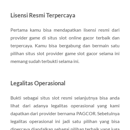
Lisensi Resmi Terpercaya
Pertama kamu bisa mendapatkan lisensi resmi dari
provider game di situs slot online gacor terbaik dan
terpercaya. Kamu bisa bergabung dan bermain satu
pilihan situs slot provider game slot gacor selama ini
memang sudah terbukti selama ini.
Legalitas Operasional
Bukti sebagai situs slot resmi selanjutnya bisa anda
lihat dari adanya legalitas operasional yang kami
dapatkan dari provider bernama PAGCOR. Sebetulnya
legalitas operasional ini jadi satu pilihan yang bisa
dipercaya diandalkan sebagai pilihan terbaik yang juga