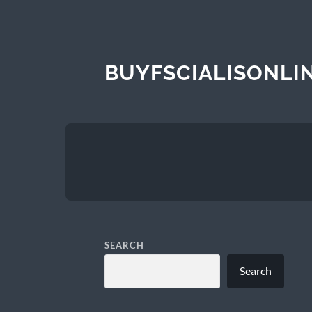
BUYFSCIALISONLI
SEARCH
Search