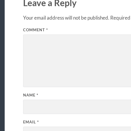
Leave a Reply
Your email address will not be published.
Required 
COMMENT
*
NAME
*
EMAIL
*