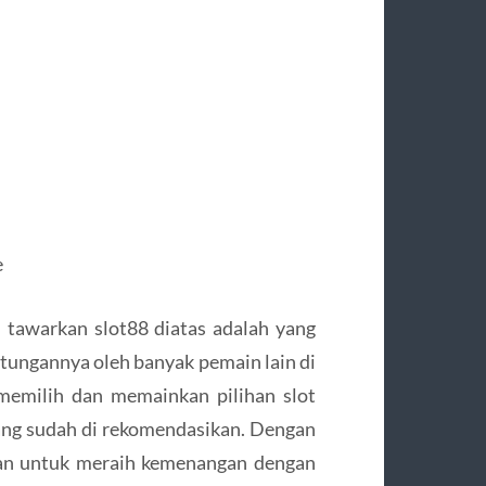
e
 tawarkan slot88 diatas adalah yang
ntungannya oleh banyak pemain lain di
memilih dan memainkan pilihan slot
mang sudah di rekomendasikan. Dengan
tan untuk meraih kemenangan dengan