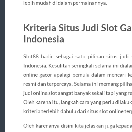
lebih mudah di dalam permainannya.
Kriteria Situs Judi Slot G
Indonesia
Slot88 hadir sebagai satu pilihan situs judi
Indonesia. Kesulitan seringkali selama ini dial
online gacor apalagi pemula dalam mencari ke
resmi dan terpercaya. Selama ini memang pilih
judi online slot sangat banyak sekali tapi yang
Oleh karena itu, langkah cara yang perlu dilaku
kriteria terlebih dahulu dari situs slot online te
Oleh karenanya disini kita jelaskan juga kepada