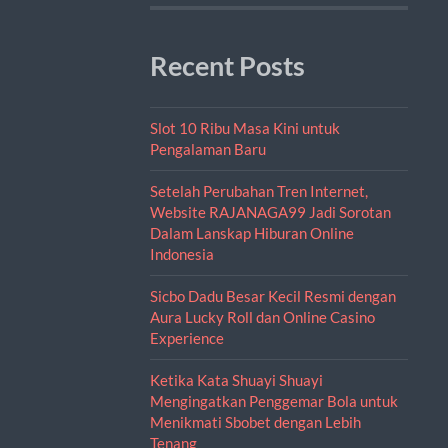
Recent Posts
Slot 10 Ribu Masa Kini untuk
Pengalaman Baru
Setelah Perubahan Tren Internet,
Website RAJANAGA99 Jadi Sorotan
Dalam Lanskap Hiburan Online
Indonesia
Sicbo Dadu Besar Kecil Resmi dengan
Aura Lucky Roll dan Online Casino
Experience
Ketika Kata Shuayi Shuayi
Mengingatkan Penggemar Bola untuk
Menikmati Sbobet dengan Lebih
Tenang