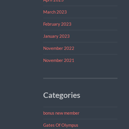
March 2023
February 2023
January 2023
November 2022
November 2021
Categories
bonus new member
Gates Of Olympus