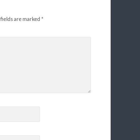
fields are marked
*