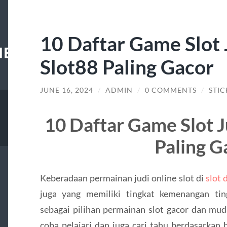
10 Daftar Game Slot 
NE
Slot88 Paling Gacor
JUNE 16, 2024
/
ADMIN
/
0 COMMENTS
/
STIC
10 Daftar Game Slot J
Paling G
Keberadaan permainan judi online slot di
slot 
juga yang memiliki tingkat kemenangan ti
sebagai pilihan permainan slot gacor dan mu
coba pelajari dan juga cari tahu berdasarkan 