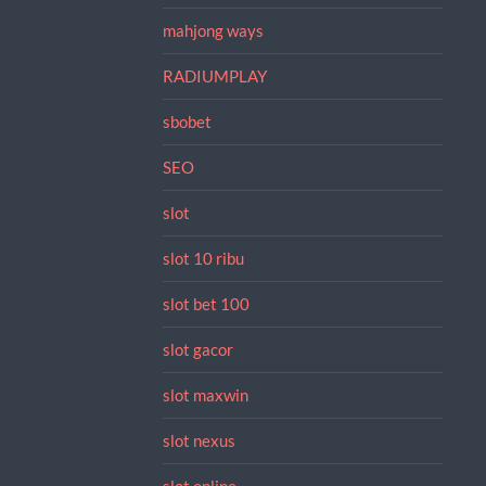
mahjong ways
RADIUMPLAY
sbobet
SEO
slot
slot 10 ribu
slot bet 100
slot gacor
slot maxwin
slot nexus
slot online