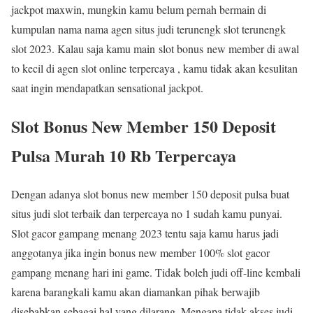
jackpot maxwin, mungkin kamu belum pernah bermain di
kumpulan nama nama agen situs judi terunengk slot terunengk
slot 2023. Kalau saja kamu main slot bonus new member di awal
to kecil di agen slot online terpercaya , kamu tidak akan kesulitan
saat ingin mendapatkan sensational jackpot.
Slot Bonus New Member 150 Deposit
Pulsa Murah 10 Rb Terpercaya
Dengan adanya slot bonus new member 150 deposit pulsa buat
situs judi slot terbaik dan terpercaya no 1 sudah kamu punyai.
Slot gacor gampang menang 2023 tentu saja kamu harus jadi
anggotanya jika ingin bonus new member 100% slot gacor
gampang menang hari ini game. Tidak boleh judi off-line kembali
karena barangkali kamu akan diamankan pihak berwajib
disebabkan sebagai hal yang dilarang. Mengapa tidak akses judi