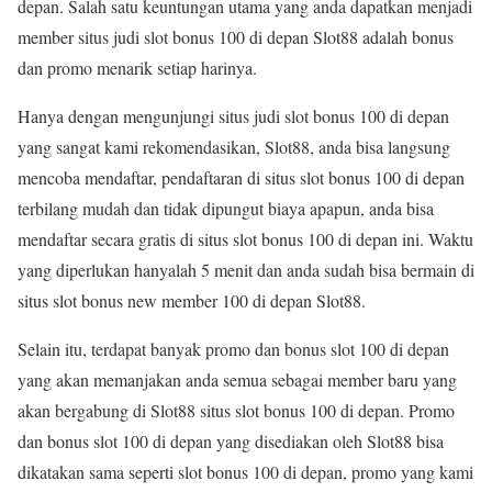
depan. Salah satu keuntungan utama yang anda dapatkan menjadi
member situs judi slot bonus 100 di depan Slot88 adalah bonus
dan promo menarik setiap harinya.
Hanya dengan mengunjungi situs judi slot bonus 100 di depan
yang sangat kami rekomendasikan, Slot88, anda bisa langsung
mencoba mendaftar, pendaftaran di situs slot bonus 100 di depan
terbilang mudah dan tidak dipungut biaya apapun, anda bisa
mendaftar secara gratis di situs slot bonus 100 di depan ini. Waktu
yang diperlukan hanyalah 5 menit dan anda sudah bisa bermain di
situs slot bonus new member 100 di depan Slot88.
Selain itu, terdapat banyak promo dan bonus slot 100 di depan
yang akan memanjakan anda semua sebagai member baru yang
akan bergabung di Slot88 situs slot bonus 100 di depan. Promo
dan bonus slot 100 di depan yang disediakan oleh Slot88 bisa
dikatakan sama seperti slot bonus 100 di depan, promo yang kami