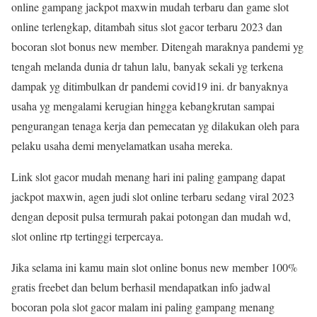
online gampang jackpot maxwin mudah terbaru dan game slot
online terlengkap, ditambah situs slot gacor terbaru 2023 dan
bocoran slot bonus new member. Ditengah maraknya pandemi yg
tengah melanda dunia dr tahun lalu, banyak sekali yg terkena
dampak yg ditimbulkan dr pandemi covid19 ini. dr banyaknya
usaha yg mengalami kerugian hingga kebangkrutan sampai
pengurangan tenaga kerja dan pemecatan yg dilakukan oleh para
pelaku usaha demi menyelamatkan usaha mereka.
Link slot gacor mudah menang hari ini paling gampang dapat
jackpot maxwin, agen judi slot online terbaru sedang viral 2023
dengan deposit pulsa termurah pakai potongan dan mudah wd,
slot online rtp tertinggi terpercaya.
Jika selama ini kamu main slot online bonus new member 100%
gratis freebet dan belum berhasil mendapatkan info jadwal
bocoran pola slot gacor malam ini paling gampang menang