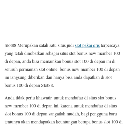
Slot88 Merupakan salah satu situs judi
slot pakai qris
terpercaya
yang telah dinobatkan sebagai situs slot bonus new member 100
di depan, anda bisa memainkan bonus slot 100 di depan ini di
seluruh permainan slot online, bonus new member 100 di depan
ini langsung diberikan dan hanya bisa anda dapatkan di slot
bonus 100 di depan Slot88.
Anda tidak perlu khawatir, untuk mendaftar di situs slot bonus
new member 100 di depan ini, karena untuk mendaftar di situs
slot bonus 100 di depan sangatlah mudah, bagi pengguna baru
tentunya akan mendapatkan keuntungan berupa bonus slot 100 di