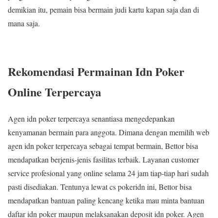
demikian itu, pemain bisa bermain judi kartu kapan saja dan di
mana saja.
Rekomendasi Permainan Idn Poker
Online Terpercaya
Agen idn poker terpercaya senantiasa mengedepankan
kenyamanan bermain para anggota. Dimana dengan memilih web
agen idn poker terpercaya sebagai tempat bermain, Bettor bisa
mendapatkan berjenis-jenis fasilitas terbaik. Layanan customer
service profesional yang online selama 24 jam tiap-tiap hari sudah
pasti disediakan. Tentunya lewat cs pokeridn ini, Bettor bisa
mendapatkan bantuan paling kencang ketika mau minta bantuan
daftar idn poker maupun melaksanakan deposit idn poker. Agen