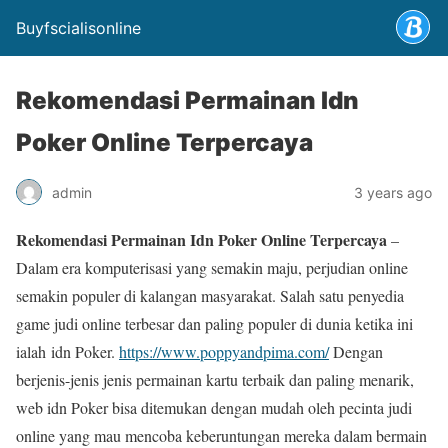
Buyfscialisonline
Rekomendasi Permainan Idn
Poker Online Terpercaya
admin
3 years ago
Rekomendasi Permainan Idn Poker Online Terpercaya
–
Dalam era komputerisasi yang semakin maju, perjudian online
semakin populer di kalangan masyarakat. Salah satu penyedia
game judi online terbesar dan paling populer di dunia ketika ini
ialah idn Poker.
https://www.poppyandpima.com/
Dengan
berjenis-jenis jenis permainan kartu terbaik dan paling menarik,
web idn Poker bisa ditemukan dengan mudah oleh pecinta judi
online yang mau mencoba keberuntungan mereka dalam bermain