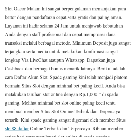
Slot Gacor Malam Ini sangat berpengalaman memanjakan para
bettor dengan pendaftaran cepat serta gratis dan paling aman.
Layanan ini hadir selama 24 Jam untuk menjawab kebutuhan
Anda dengan staff profesional dan cepat memproses dana
transaksi melalui berbagai metode. Minimum Deposit juga sangat
terjangkau serta media untuk melakukan konfirmasi sangat
lengkap Via LiveChat ataupun Whatsapp. Dapatkan juga
Cashback dan berbagai bonus menarik lainnya. Berikut adalah
cara Daftar Akun Slot. Spade gaming kini telah menjadi platom
bermain Situs Slot dengan minimal bet paling kecil. Anda bisa
melakukan taruhan slot online dengan Rp.1,000-” di spade
gaming. Melihat minimal bet slot online paling kecil tentu
membuat member Situs Slot Online Terbaik dan Terpercaya
tertarik. Kini spade gaming sangat digemari oleh member Situs
slot88 daftar
Online Terbaik dan Terpercaya. Ribuan member
setiap hari terus menikmati slot online di spade gaming.