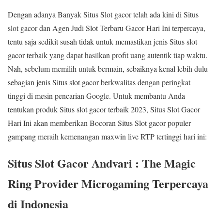
Dengan adanya Banyak Situs Slot gacor telah ada kini di Situs
slot gacor dan Agen Judi Slot Terbaru Gacor Hari Ini terpercaya,
tentu saja sedikit susah tidak untuk memastikan jenis Situs slot
gacor terbaik yang dapat hasilkan profit uang autentik tiap waktu.
Nah, sebelum memilih untuk bermain, sebaiknya kenal lebih dulu
sebagian jenis Situs slot gacor berkwalitas dengan peringkat
tinggi di mesin pencarian Google. Untuk membantu Anda
tentukan produk Situs slot gacor terbaik 2023, Situs Slot Gacor
Hari Ini akan memberikan Bocoran Situs Slot gacor populer
gampang meraih kemenangan maxwin live RTP tertinggi hari ini:
Situs Slot Gacor Andvari : The Magic
Ring Provider Microgaming Terpercaya
di Indonesia